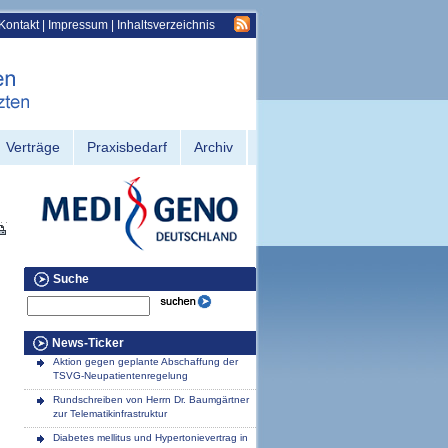
Kontakt
|
Impressum
|
Inhaltsverzeichnis
Verträge
Praxisbedarf
Archiv
Suche
News-Ticker
Aktion gegen geplante Abschaffung der
TSVG-Neupatientenregelung
Rundschreiben von Herrn Dr. Baumgärtner
zur Telematikinfrastruktur
Diabetes mellitus und Hypertonievertrag in