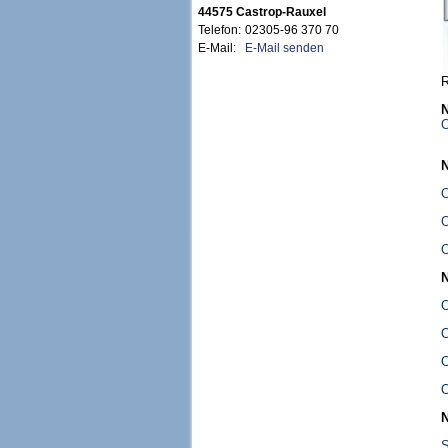
44575 Castrop-Rauxel
Telefon:
02305-96 370 70
E-Mail:
E-Mail senden
R
N
O
N
O
O
O
N
O
O
O
O
N
S