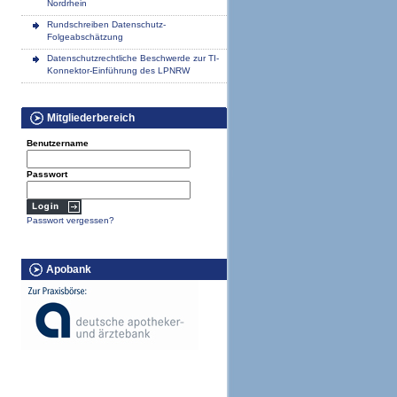
Nordrhein
Rundschreiben Datenschutz-
Folgeabschätzung
Datenschutzrechtliche Beschwerde zur TI-
Konnektor-Einführung des LPNRW
Mitgliederbereich
Benutzername
Passwort
Passwort vergessen?
Apobank