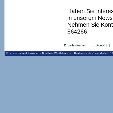
Haben Sie Intere
in unserem Newsl
Nehmen Sie Konta
664266
Seite drucken
|
Kontakt
|
© Landesverband Praxisnetze Nordrhein-Westfalen e. V. | Realisation:
doxBase Media
|
0.