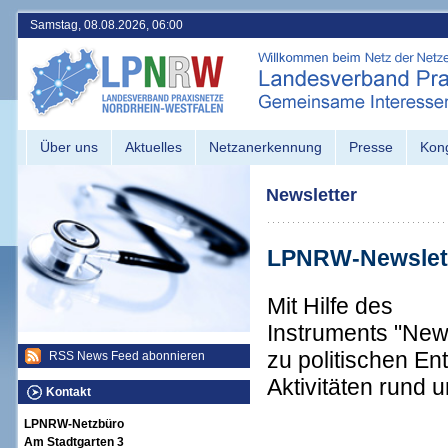
Samstag, 08.08.2026, 06:00
Über uns
Aktuelles
Netzanerkennung
Presse
Kon
Newsletter
LPNRW-Newslet
Mit Hilfe des
Instruments "News
zu politischen E
RSS News Feed abonnieren
Aktivitäten run
Kontakt
LPNRW-Netzbüro
Am Stadtgarten 3