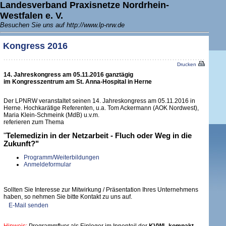
Landesverband Praxisnetze Nordrhein-
Westfalen e. V.
Besuchen Sie uns auf http://www.lp-nrw.de
Kongress 2016
Drucken
14. Jahreskongress am 05.11.2016 ganztägig
im Kongresszentrum am St. Anna-Hospital in Herne
Der LPNRW veranstaltet seinen 14. Jahreskongress am 05.11.2016 in
Herne. Hochkarätige Referenten, u.a. Tom Ackermann (AOK Nordwest),
Maria Klein-Schmeink (MdB) u.v.m.
referieren zum Thema
"
Telemedizin in der Netzarbeit - Fluch oder Weg in die
Zukunft?"
Programm/Weiterbildungen
Anmeldeformular
Sollten Sie Interesse zur Mitwirkung / Präsentation Ihres Unternehmens
haben, so nehmen Sie bitte Kontakt zu uns auf.
E-Mail senden