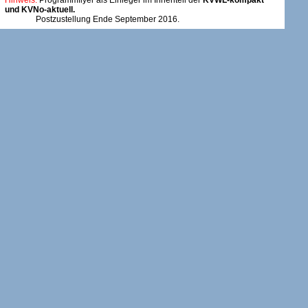
Hinweis:
Programmflyer als Einleger im Innenteil der
KVWL-kompakt
und KVNo-aktuell.
Postzustellung Ende September 2016.