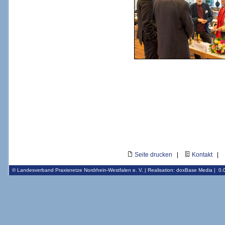
Modera
Seite drucken
|
Kontakt
|
© Landesverband Praxisnetze Nordrhein-Westfalen e. V. | Realisation:
doxBase Media
|
0.