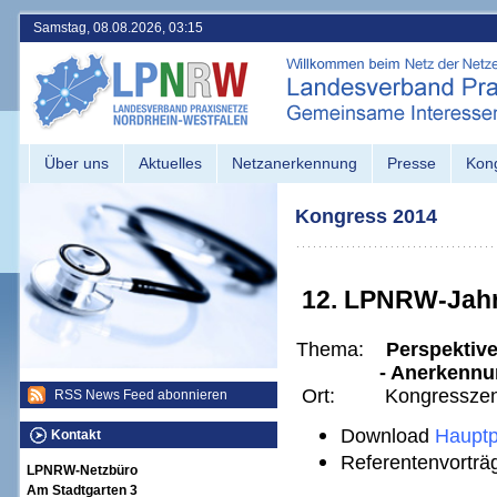
Samstag, 08.08.2026, 03:15
Über uns
Aktuelles
Netzanerkennung
Presse
Kon
Kongress 2014
12. LPNRW-Jahr
Thema:
Perspektiv
- Anerkennung - 
Ort: Kongresszentru
RSS News Feed abonnieren
Download
Haupt
Kontakt
Referentenvorträg
LPNRW-Netzbüro
Am Stadtgarten 3