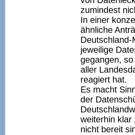
von Datenleck
zumindest nich
In einer konze
ähnliche Antr
Deutschland-M
jeweilige Dat
gegangen, so 
aller Landesd
reagiert hat.
Es macht Sinn
der Datensch
Deutschlandwe
weiterhin kla
nicht bereit s