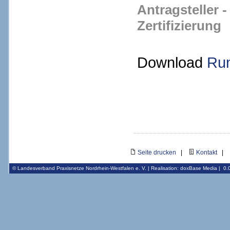
Antragsteller -
Zertifizierung
Download
Run
Seite drucken
|
Kontakt
|
© Landesverband Praxisnetze Nordrhein-Westfalen e. V. | Realisation:
doxBase Media
|
0.