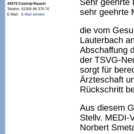
Sehr geehrte
44575 Castrop-Rauxel
Telefon:
02305-96 370 70
sehr geehrte M
E-Mail:
E-Mail senden
die vom Gesun
Lauterbach a
Abschaffung d
der TSVG-Neu
sorgt für bere
Ärzteschaft u
Rückschritt b
Aus diesem Gr
Stellv. MEDI-V
Norbert Smetak