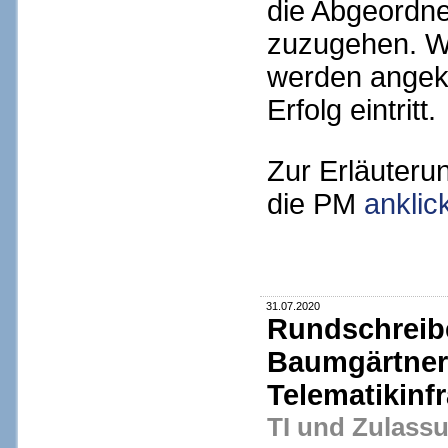
die Abgeordne
zuzugehen. We
werden angekü
Erfolg eintritt.
Zur Erläuterun
die PM
anklic
31.07.2020
Rundschreibe
Baumgärtner
Telematikinfr
TI und Zulass