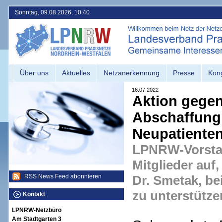
Sonntag, 09.08.2026, 10:40
Über uns
Aktuelles
Netzanerkennung
Presse
Kon
16.07.2022
Aktion gegen
Abschaffung
Neupatiente
LPNRW-Vorstan
Mitglieder auf,
Dr. Smetak, be
RSS News Feed abonnieren
zu unterstütze
Kontakt
LPNRW-Netzbüro
Am Stadtgarten 3